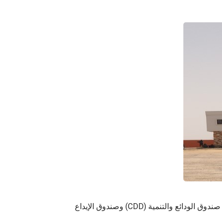
نوفيك-موريتانيا هي شركة مساهمة مبسطة خاضعة للقانون الموريتاني تأسست في سبتمبر 2014 في إطار شراكة مثمرة بين صندوق الودائع والتنمية (CDD) وصندوق الإيداع