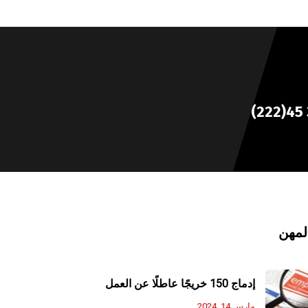
+(222)45 
لمهن
إدماج 150 خريجًا عاطلًا عن العمل
مارس 14, 2024