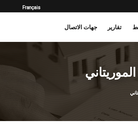
Français
ط
تقارير
جهات الاتصال
لموريتاني
اني