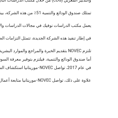
والتدبير المغربي (CDG) من خلال مكتب الدراسات التابع له (نوفيك) والمنتسب إلى CDG-التنمية.
تمتلك صندوق الودائع والتنمية 51٪ من هذه الشركة، بينما تمتلك CDG المغرب 49٪ منها.
يعمل مكتب الدراسات نوفيك في مجالات الدراسات والا
في إطار تنفيذ هذه الشركة الجديدة، تتمثل التزامات الط
تلتزم NOVEC بتقديم الخبرة والمراجع والموارد البشرية اللازمة للتنفيذ الأمثل للمشاريع;
أما صندوق الودائع والتنمية، فيلتزم بتوفير معرفة الس
في عام 2017، تواصل NOVEC-موريتانيا استكشاف السوق المحلية، مع وجود آفاق في العديد من القطاعات (الزراعة، الإسكان، البيئة، التخطيط الحضري، إلخ).
علاوة على ذلك، تواصل NOVEC-موريتانيا متابعة أعمال الهندسة المدنية لمصنع التمور في أطار، بالإضافة إلى استلام وتركيب معدات التبريد للمصنع.